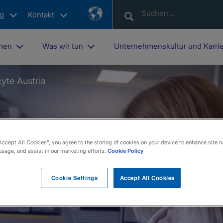
Country
ng
Kontakt
List
hmen
Was wir tun
Unternehmenskultur und Karri
yte Austria
Accept All Cookies”, you agree to the storing of cookies on your device to enhance site n
usage, and assist in our marketing efforts.
Cookie Policy
Cookie Settings
Accept All Cookies