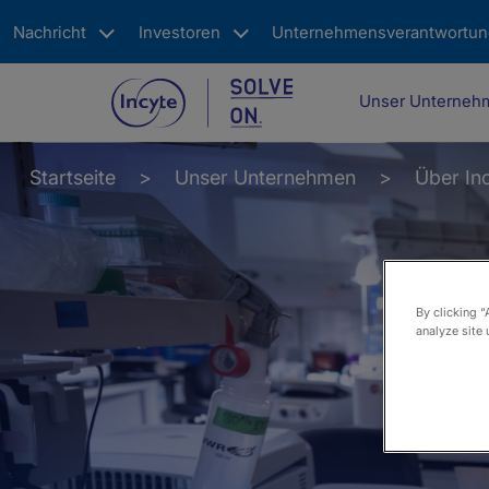
Skip
Nachricht
Investoren
Unternehmensverantwortu
to
main
content
Main
Unser Unterne
navigation
Startseite
Unser Unternehmen
Über Inc
By clicking “
analyze site 