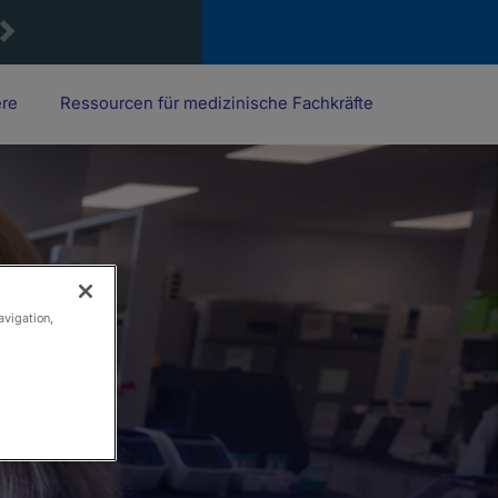
ere
Ressourcen für medizinische Fachkräfte
avigation,